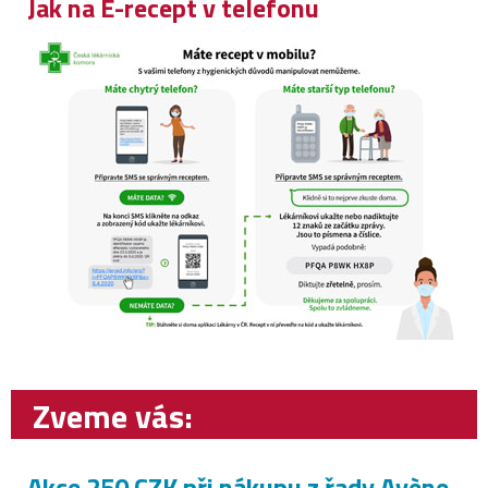
Jak na E-recept v telefonu
Zveme vás:
Akce 250 CZK při nákupu z řady Avène