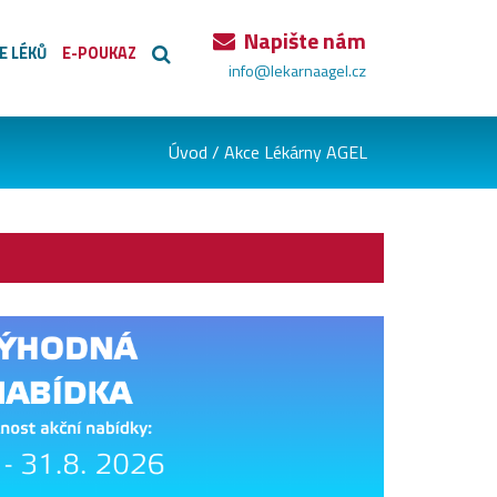
Napište nám
E LÉKŮ
E-POUKAZ
info@lekarnaagel.cz
Úvod
/
Akce Lékárny AGEL